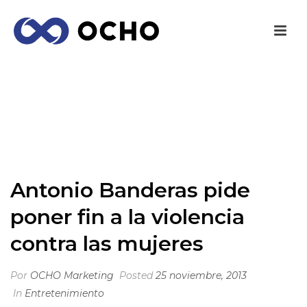
ANTONIO BANDERAS PIDE PONER FIN A LA
VIOLENCIA CONTRA LAS MUJERES
INICIO
/
ENTRETENIMIENTO
/ ANTONIO BANDERAS PIDE PONER
FIN A LA VIOLENCIA CONTRA LAS MUJERES
Antonio Banderas pide
poner fin a la violencia
contra las mujeres
Por
OCHO Marketing
Posted
25 noviembre, 2013
In
Entretenimiento