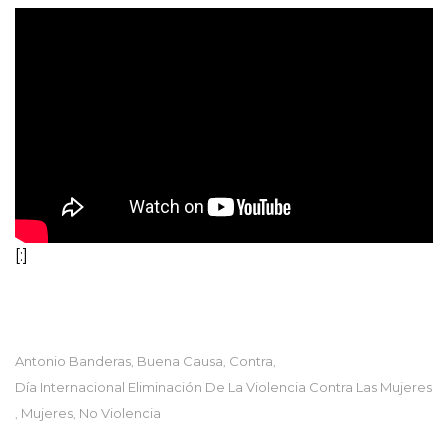
[:]
Antonio Banderas
Buena Causa
Contra
,
,
,
Día Internacional Eliminación De La Violencia Contra Las Mujeres
Mujeres
No Violencia
,
,