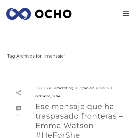
ARCHIVES
Tag Archives for: "mensaje"
INICIO
/
By
OCHO Marketing
In
Opinión
Posted
3
octubre, 2014
Ese mensaje que ha
traspasado fronteras –
0
Emma Watson –
#HeForShe