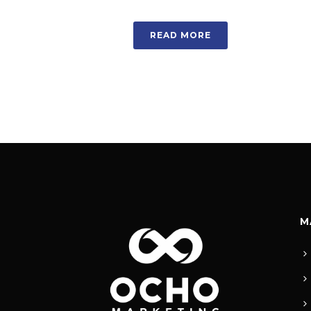
READ MORE
M