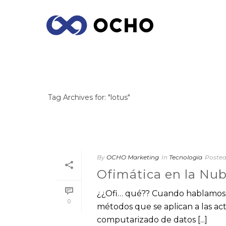
ARCHIVES
Tag Archives for: "lotus"
By
OCHO Marketing
In
Tecnología
Poste
Ofimática en la Nu
¿¿Ofi… qué?? Cuando hablamos d
0
métodos que se aplican a las act
computarizado de datos [...]