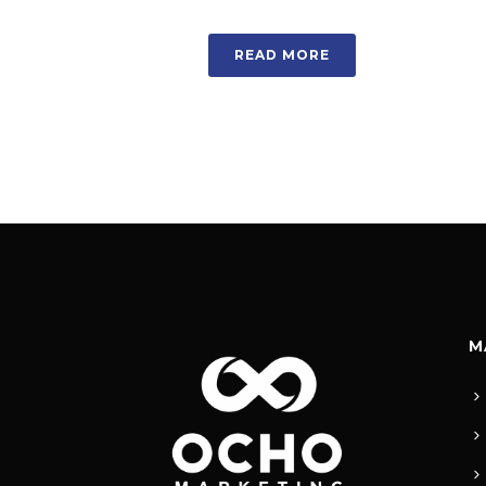
READ MORE
M