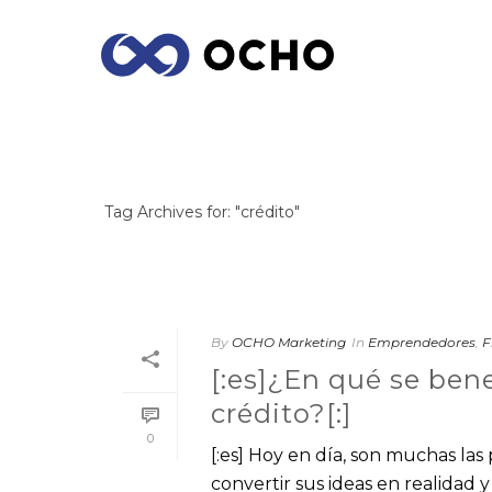
ARCHIVES
Tag Archives for: "crédito"
By
OCHO Marketing
In
Emprendedores
,
F
[:es]¿En qué se bene
crédito?[:]
0
[:es] Hoy en día, son muchas l
convertir sus ideas en realidad 