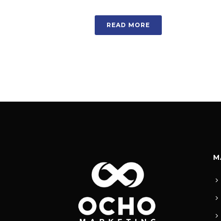
READ MORE
M