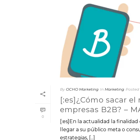
By
OCHO Marketing
In
Marketing
Posted
[:es]¿Cómo sacar el
empresas B2B? – M
0
[:es]En la actualidad la finalid
llegar a su público meta o consu
estrategias, [...]