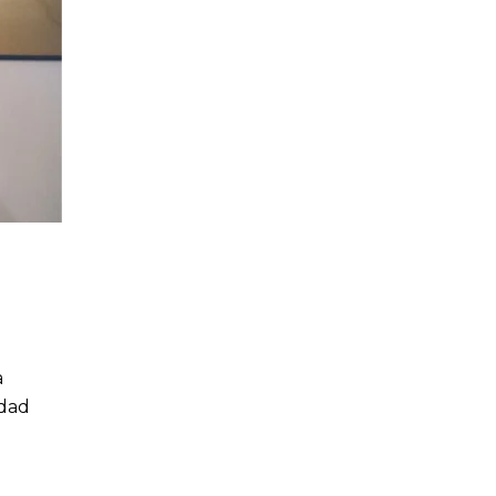
a
idad