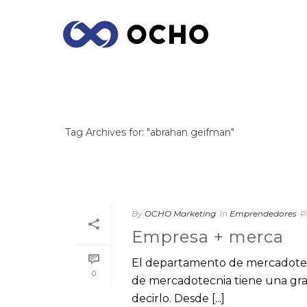
ARCHIVES
Tag Archives for: "abrahan geifman"
By
OCHO Marketing
In
Emprendedores
P
Empresa + merca
El departamento de mercadotecn
0
de mercadotecnia tiene una gran
decirlo. Desde [...]