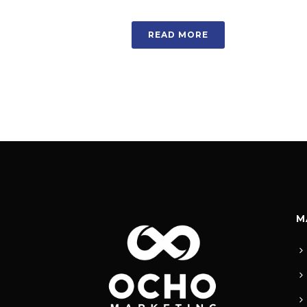
READ MORE
M