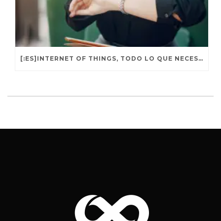
[:ES]INTERNET OF THINGS, TODO LO QUE NECESITAS SABER PARA APROVECHARLO AL MÁXIMO[:EN]INTE[:]