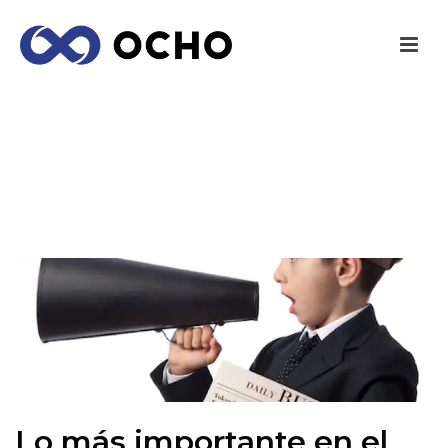
LO MÁS IMPORTANTE EN EL ASUNTO DE TU
NEWSLETTER ES…
INICIO
/
MARKETING
/ LO MÁS IMPORTANTE EN EL ASUNTO DE
TU NEWSLETTER ES…
Lo más importante en el