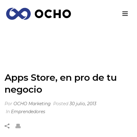
APPS STORE, EN PRO DE TU NEGOCIO
INICIO
/
EMPRENDEDORES
/ APPS STORE, EN PRO DE TU
NEGOCIO
Apps Store, en pro de tu
negocio
Por
OCHO Marketing
Posted
30 julio, 2013
In
Emprendedores