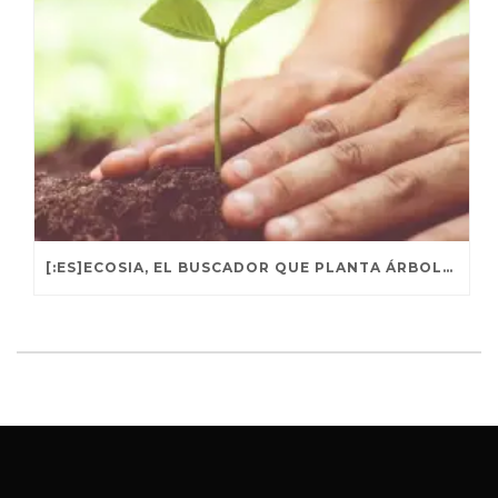
[:ES]ECOSIA, EL BUSCADOR QUE PLANTA ÁRBOLES CADA VEZ QUE LO USAS.[:]