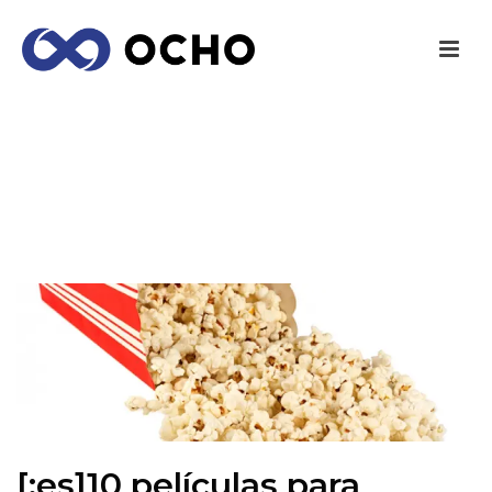
[:ES]10 PELÍCULAS PARA
EMPRENDEDORES[:]
INICIO
/
EMPRENDEDORES
/ [:ES]10 PELÍCULAS PARA
EMPRENDEDORES[:]
[:es]10 películas para