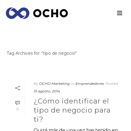
ARCHIVES
Tag Archives for: "tipo de negocio"
INICIO
/
By
OCHO Marketing
In
Emprendedores
Posted
13 agosto, 2014
¿Cómo identificar el
tipo de negocio para
0
ti?
Quizá más de una vez has tenido en