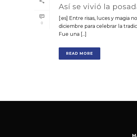
Así se vivió la posa
[:es] Entre risas, luces y magia 
0
diciembre para celebrar la trad
Fue una [...]
READ MORE
M