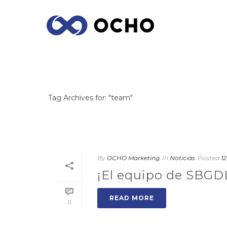
ARCHIVES
Tag Archives for: "team"
By
OCHO Marketing
In
Noticias
Posted
12
¡El equipo de SBGDL
READ MORE
0