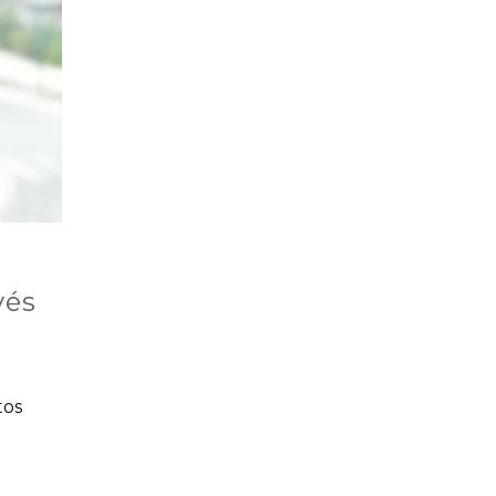
vés
tos