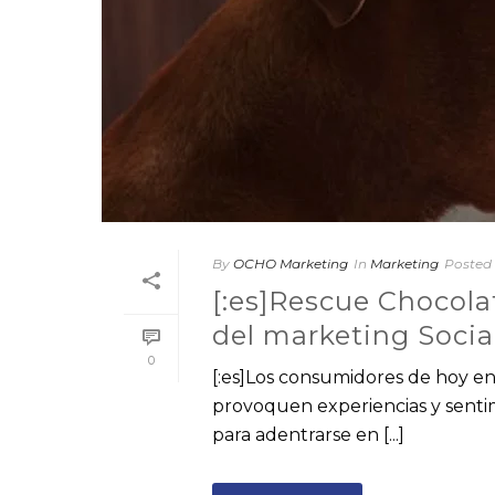
By
OCHO Marketing
In
Marketing
Posted
[:es]Rescue Chocolat
del marketing Social 
0
[:es]Los consumidores de hoy en 
provoquen experiencias y sentim
para adentrarse en [...]