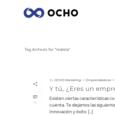
ARCHIVES
Tag Archives for: "realista"
By
OCHO Marketing
In
Emprendedores
P
Y tú, ¿Eres un emp
Existen ciertas características
0
cuenta. Te dejamos las siguien
Innovación y éxito: [...]