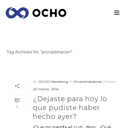
ARCHIVES
Tag Archives for: "procastinación"
INICIO
/
By
OCHO Marketing
In
Emprendedores
Posted
20 marzo, 2014
¿Dejaste para hoy lo
que pudiste haber
0
hecho ayer?
¡Que no panda el cun…digo… ¡Qué