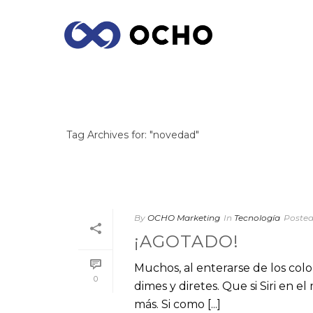
ARCHIVES
Tag Archives for: "novedad"
By
OCHO Marketing
In
Tecnología
Poste
¡AGOTADO!
Muchos, al enterarse de los col
0
dimes y diretes. Que si Siri en 
más. Si como [...]