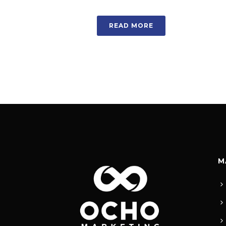
READ MORE
M