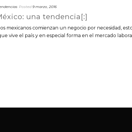
endencias
Posted
9 marzo, 2016
éxico: una tendencia[:]
de los mexicanos comienzan un negocio por necesidad, est
e vive el país y en especial forma en el mercado laboral