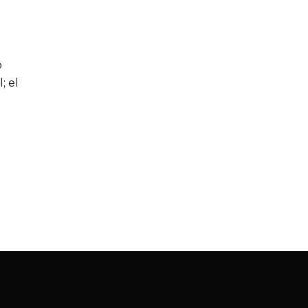
o
; el