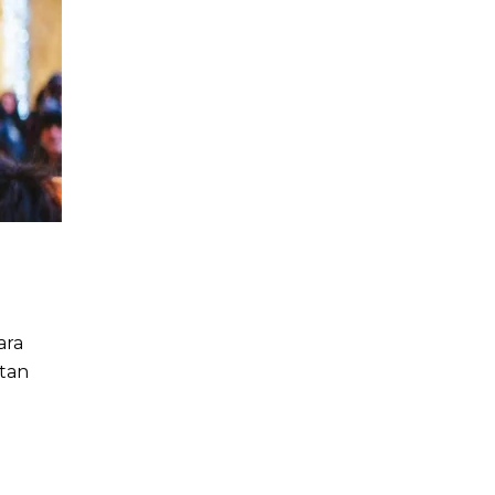
ara
itan