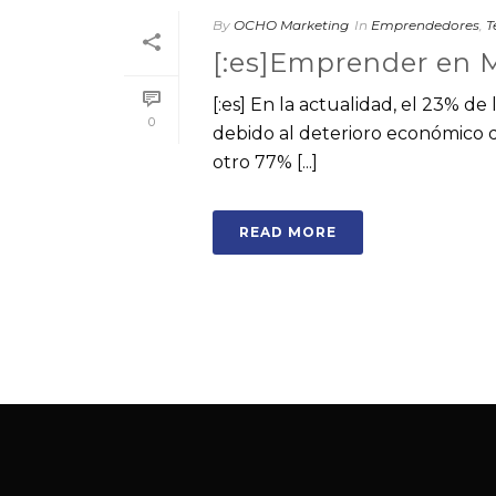
By
OCHO Marketing
In
Emprendedores
,
T
[:es]Emprender en M
[:es] En la actualidad, el 23% 
0
debido al deterioro económico qu
otro 77% [...]
READ MORE