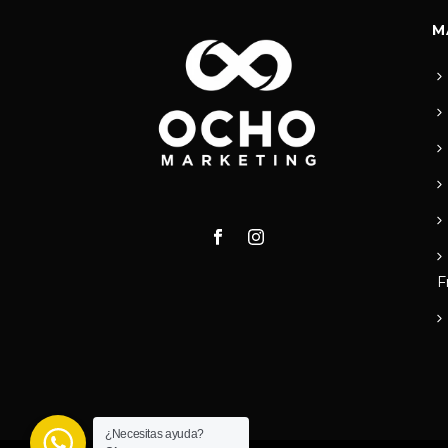
M
F
¿Necesitas ayuda?