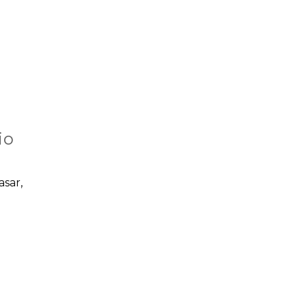
io
asar,