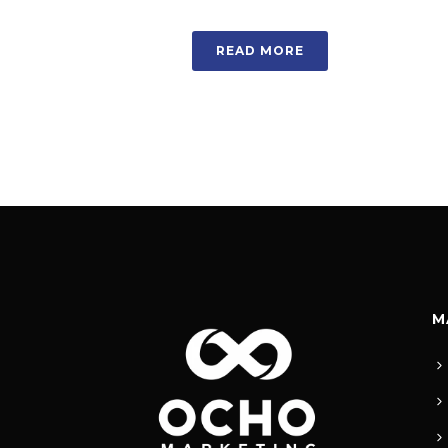
READ MORE
M