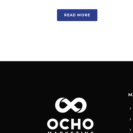
READ MORE
M