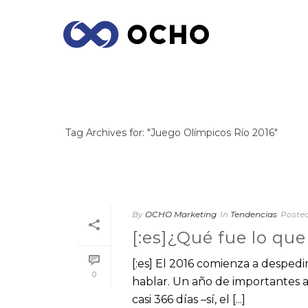
ARCHIVES
Tag Archives for: "Juego Olímpicos Río 2016"
By
OCHO Marketing
In
Tendencias
Poste
[:es]¿Qué fue lo qu
[:es] El 2016 comienza a desped
0
hablar. Un año de importantes
casi 366 días –sí, el [...]