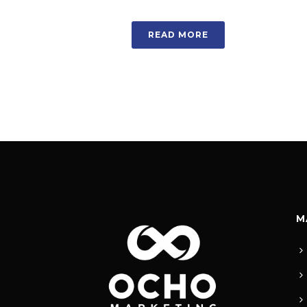
READ MORE
M