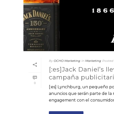
By
OCHO Marketing
In
Marketing
Posted
[:es]Jack Daniel’s l
campaña publicitari
0
[:es] Lynchburg, un pequeño pob
anuncios que serán parte de la
engagement con el consumidor [