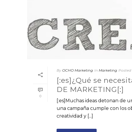
By
OCHO Marketing
In
Marketing
Posted
[:es]¿Qué se necesit
DE MARKETING[:]
0
[:es]Muchas ideas detonan de un b
una campaña cumple con los obje
creatividad y [...]