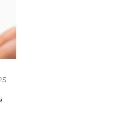
PS
i
a