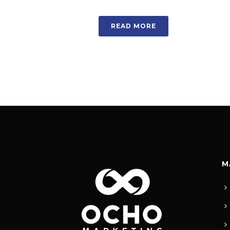
READ MORE
M