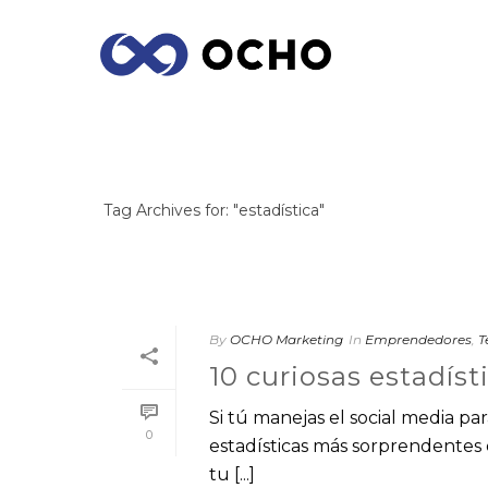
ARCHIVES
Tag Archives for: "estadística"
By
OCHO Marketing
In
Emprendedores
,
T
10 curiosas estadíst
Si tú manejas el social media pa
0
estadísticas más sorprendentes 
tu [...]