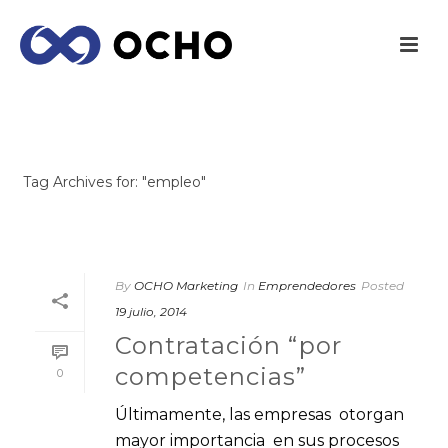
ARCHIVES
Tag Archives for: "empleo"
INICIO
/
By
OCHO Marketing
In
Emprendedores
Posted
19 julio, 2014
Contratación “por
competencias”
0
Últimamente, las empresas otorgan
mayor importancia en sus procesos