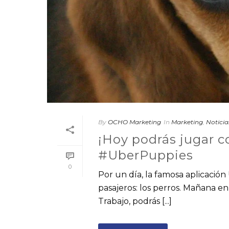
By
OCHO Marketing
In
Marketing
,
Noticia
¡Hoy podrás jugar co
#UberPuppies
0
Por un día, la famosa aplicació
pasajeros: los perros. Mañana en
Trabajo, podrás [...]