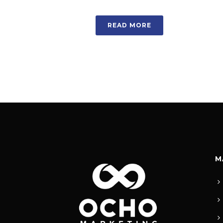
READ MORE
M