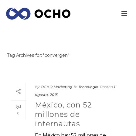
ARCHIVES
Tag Archives for: "convergen"
INICIO
/
By
OCHO Marketing
In
Tecnología
Posted
1
agosto, 2013
México, con 52
millones de
0
internautas
En México hay 52 millones de