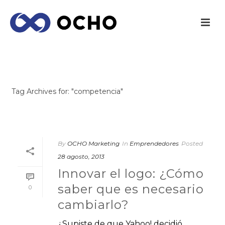
ARCHIVES
Tag Archives for: "competencia"
INICIO
/
By
OCHO Marketing
In
Emprendedores
Posted
28 agosto, 2013
Innovar el logo: ¿Cómo
saber que es necesario
0
cambiarlo?
¿Supiste de que Yahoo! decidió