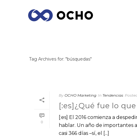
ARCHIVES
Tag Archives for: "búsquedas"
By
OCHO Marketing
In
Tendencias
Poste
[:es]¿Qué fue lo qu
[:es] El 2016 comienza a desped
0
hablar. Un año de importantes
casi 366 días –sí, el [...]