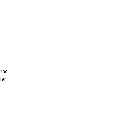
más
lar