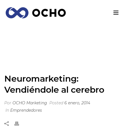
NEUROMARKETING: VENDIÉNDOLE AL
CEREBRO
INICIO
/
EMPRENDEDORES
/ NEUROMARKETING: VENDIÉNDOLE AL
CEREBRO
Neuromarketing:
Vendiéndole al cerebro
Por
OCHO Marketing
Posted
6 enero, 2014
In
Emprendedores