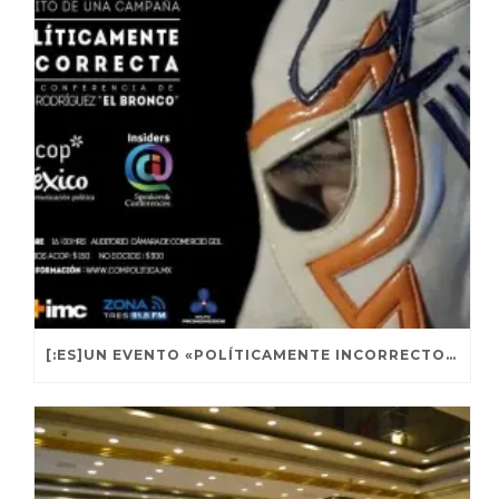
[:ES]UN EVENTO «POLÍTICAMENTE INCORRECTO» CON EL BRONCO Y MEMO RENTERÍA[:]