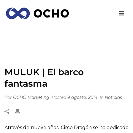
MULUK | EL BARCO FANTASMA
INICIO
/
NOTICIAS
/ MULUK | EL BARCO FANTASMA
MULUK | El barco
fantasma
Por
OCHO Marketing
Posted
9 agosto, 2014
In
Noticias
Através de nueve años, Circo Dragón se ha dedicado