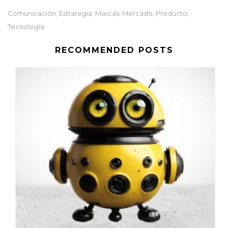
Comunicación
Estrategia
Marcas
Mercado
Producto
,
,
,
,
,
Tecnología
RECOMMENDED POSTS