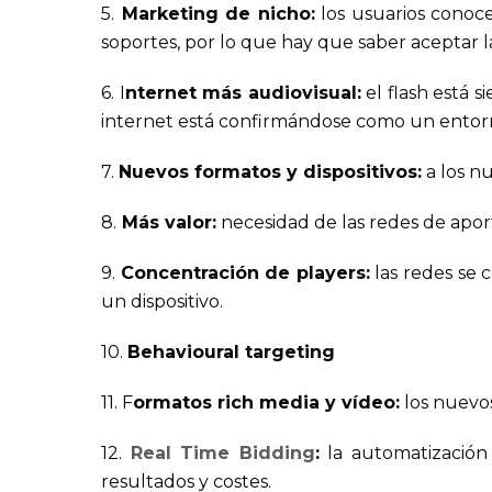
5.
Marketing de nicho:
los usuarios conoce
soportes, por lo que hay que saber aceptar las
6. I
nternet más audiovisual:
el flash está 
internet está confirmándose como un entorno
7.
Nuevos formatos y dispositivos:
a los n
8.
Más valor:
necesidad de las redes de aport
9.
Concentración de players:
las redes se 
un dispositivo.
10.
Behavioural targeting
11. F
ormatos rich media y vídeo:
los nuevos
12.
Real Time Bidding
:
la automatización 
resultados y costes.