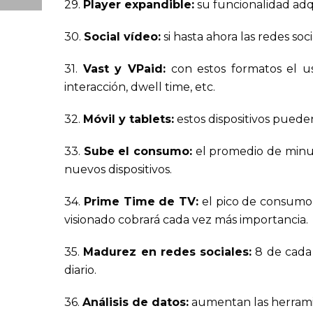
29.
Player expandible:
su funcionalidad adq
30.
Social vídeo:
si hasta ahora las redes soc
31.
Vast y VPaid:
con estos formatos el us
interacción, dwell time, etc.
32.
Móvil y tablets:
estos dispositivos pueden
33.
Sube el consumo:
el promedio de minut
nuevos dispositivos.
34.
Prime Time de TV:
el pico de consumo 
visionado cobrará cada vez más importancia.
35.
Madurez en redes sociales:
8 de cada 
diario.
36.
Análisis de datos:
aumentan las herramien