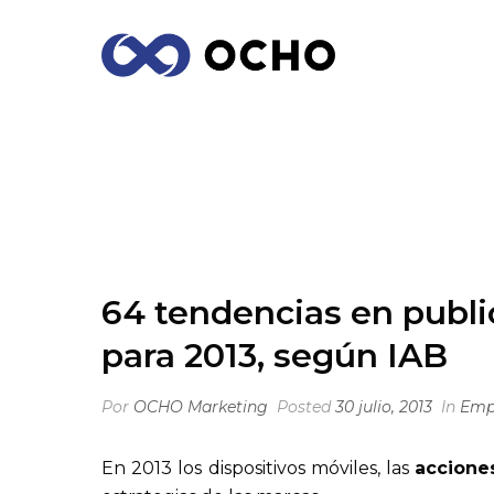
64 TENDENCIAS EN PUBLICIDAD, COMU
INICIO
/
EM
64 tendencias en publi
para 2013, según IAB
Por
OCHO Marketing
Posted
30 julio, 2013
In
Emp
En 2013 los dispositivos móviles, las
accione