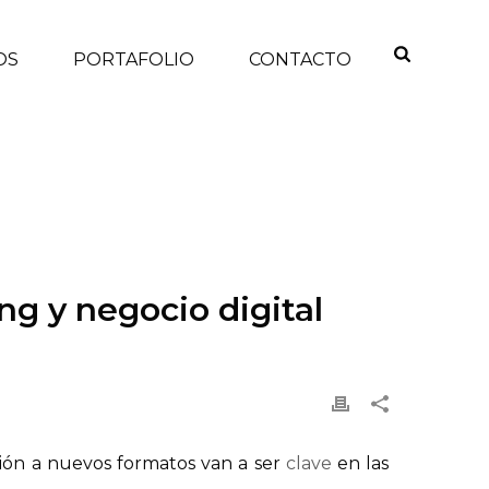
OS
PORTAFOLIO
CONTACTO
 2013, SEGÚN IAB
RKETING Y NEGOCIO DIGITAL PARA 2013, SEGÚN IAB
g y negocio digital
ación a nuevos formatos van a ser
clave
en las