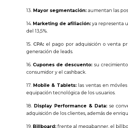
13.
Mayor segmentación:
aumentan las posi
14.
Marketing de afiliación:
ya representa un
del 13,5%.
15.
CPA
:
el pago por adquisición o venta p
generación de leads.
16.
Cupones de descuento:
su crecimiento
consumidor y el cashback.
17.
Mobile & Tablets:
las ventas en móviles
equipación tecnológica de los usuarios.
18.
Display Performance & Data:
se conve
adquisición de los clientes, además de enriqu
19.
Billboard:
frente al megabanner, el billbo