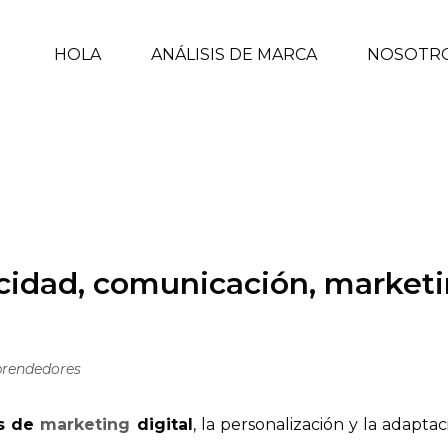
HOLA
ANÁLISIS DE MARCA
NOSOTR
NICACIÓN, MARKETING Y NEGOCIO DIGITAL PARA
PRENDEDORES
/ 64 TENDENCIAS EN PUBLICIDAD, COMUNICACIÓN, MA
cidad, comunicación, marketin
rendedores
s de
marketing
digital
, la personalización y la adapt