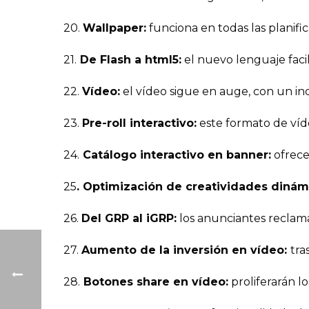
20.
Wallpaper:
funciona en todas las planif
21.
De Flash a html5:
el nuevo lenguaje facil
22.
Vídeo:
el vídeo sigue en auge, con un in
23.
Pre-roll interactivo:
este formato de víd
24.
Catálogo interactivo en banner:
ofrece
25
. Optimización de creatividades dinám
26.
Del GRP al iGRP:
los anunciantes reclaman
27.
Aumento de la inversión en vídeo:
tra
28.
Botones share en vídeo:
proliferarán l