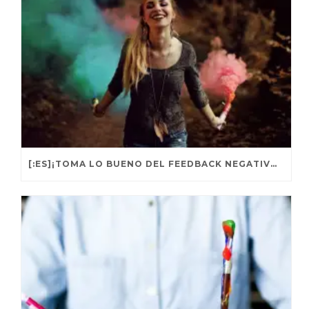
[:ES]¡TOMA LO BUENO DEL FEEDBACK NEGATIVO! – TIPS MARKETING[:]