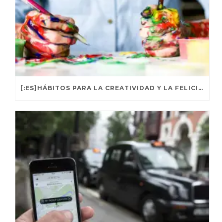
[:ES]HÁBITOS PARA LA CREATIVIDAD Y LA FELICIDAD[:]