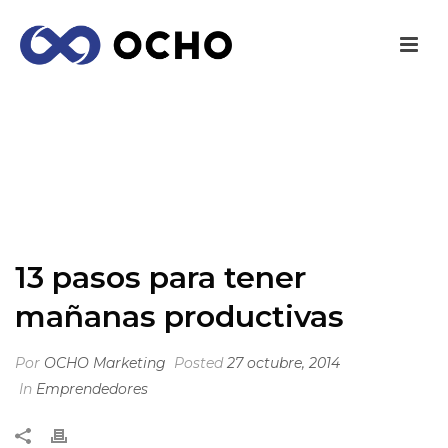
13 PASOS PARA TENER MAÑANAS
PRODUCTIVAS
INICIO
/
EMPRENDEDORES
/ 13 PASOS PARA TENER MAÑANAS
PRODUCTIVAS
13 pasos para tener
mañanas productivas
Por
OCHO Marketing
Posted
27 octubre, 2014
In
Emprendedores