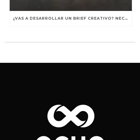
¿VAS A DESARROLLAR UN BRIEF CREATIVO? NECESITAS VER ESTE DOCUMENTAL